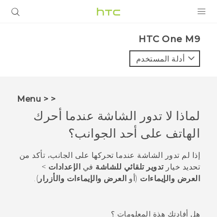
المنتجات
HTC One M9‎
VIVE
أدلة المستخدم
G REIGNS
أجهزة الهواتف الذكية
< < Menu
VIVERSE
لماذا لا تدور الشاشة عندما أحرك
الهاتف على أحد الجوانب؟
البرامج + التطبيقات
الدعم
إذا لم تدور الشاشة عندما تحركها على الجانب، تأكد من
تحديد خيار
تدوير تلقائي للشاشة
في
الإعدادات
>
أجهزة HTC والملحقات
العرض والإيماءات
(أو
العرض والإيماءات والأزرار
).
هل أفادتك هذة المعلومات ؟