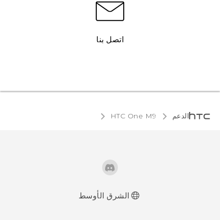
اتصل بنا
الدعم
HTC One M9‎
الشرق الأوسط
العربية - دليل البدء السريع