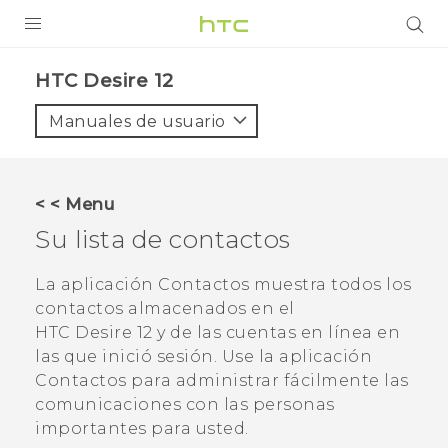
PRODUCTOS
HTC Desire 12‎
VIVE
Manuales de usuario
G REIGNS
SMARTPHONES
< < Menu
ACCESORIO
Su lista de contactos
VIVERSE
La aplicación
Contactos
muestra todos los
contactos almacenados en el
AYUDA
HTC Desire 12
y de las cuentas en línea en
HTC Devices & Accessories
las que inició sesión. Use la aplicación
Contactos
para administrar fácilmente las
Video Tutorials
comunicaciones con las personas
importantes para usted.