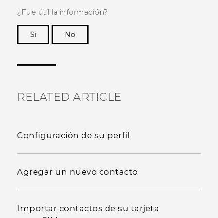
¿Fue útil la información?
Si
No
¡Gracias! Tus comentarios ayudan a otras
personas a ver la información más útil.
RELATED ARTICLE
Configuración de su perfil
Agregar un nuevo contacto
Importar contactos de su tarjeta