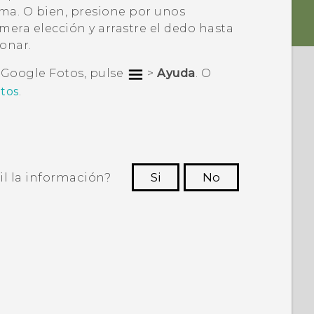
ma. O bien, presione por unos
era elección y arrastre el dedo hasta
onar.
e
Google Fotos
, pulse
>
Ayuda
. O
tos
.
il la información?
Si
No
ras personas a ver la información más
útil.