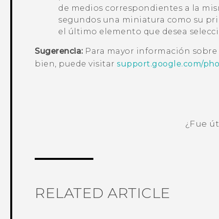
de medios correspondientes a la mis
segundos una miniatura como su prim
el último elemento que desea selecci
Sugerencia:
Para mayor información sobr
bien, puede visitar
support.google.com/pho
¿Fue út
¡Gracias! Tus comentarios ayudan a ot
RELATED ARTICLE