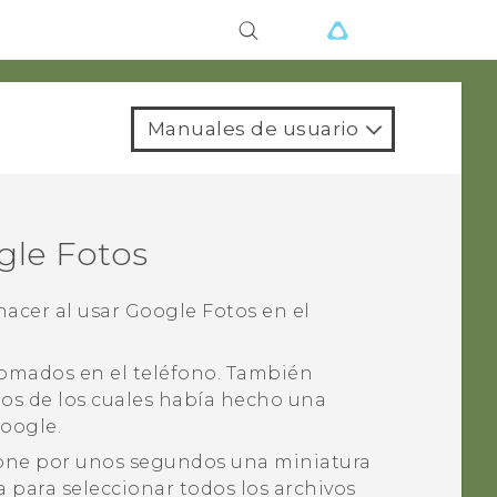
Manuales de usuario
gle Fotos
hacer al usar
Google Fotos
en el
 tomados en el teléfono. También
ios de los cuales había hecho una
oogle
.
sione por unos segundos una miniatura
a para seleccionar todos los archivos