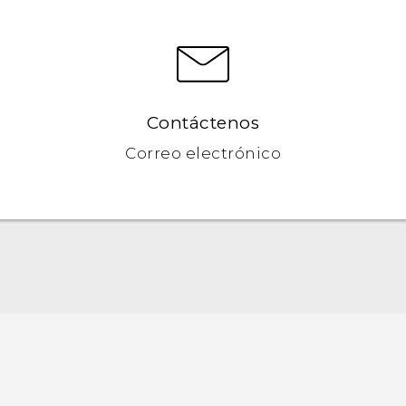
Contáctenos
Correo electrónico
Español - Manual de inicio rápido
Español - Manual de usuario
English - Quick start guide