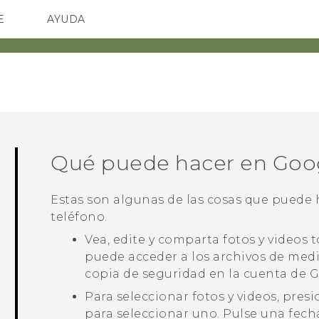
E
AYUDA
TC Devices & Accessories
SMARTPHONES
ACCESORIO
Video Tutorials
Qué puede hacer en
Goo
Estas son algunas de las cosas que puede 
teléfono.
Vea, edite y comparta fotos y videos
puede acceder a los archivos de med
copia de seguridad en la cuenta de
G
Para seleccionar fotos y videos, pre
para seleccionar uno. Pulse una fech