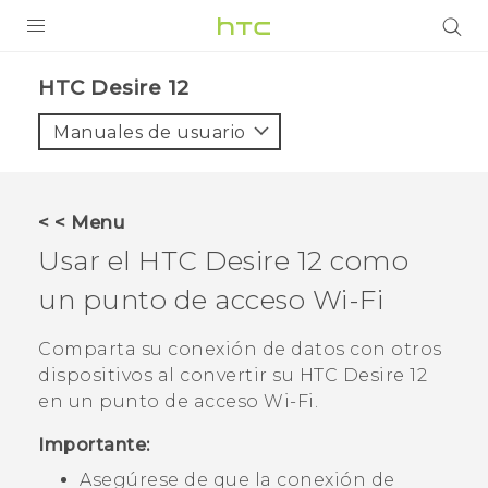
PRODUCTOS
HTC Desire 12‎
VIVE
Manuales de usuario
G REIGNS
SMARTPHONES
< < Menu
ACCESORIO
Usar el
HTC Desire 12
como
VIVERSE
un punto de acceso
Wi‍-Fi
AYUDA
Comparta su conexión de datos con otros
dispositivos al convertir su
HTC Desire 12
HTC Devices & Accessories
en un punto de acceso
Wi‍-Fi
.
Video Tutorials
Importante:
Asegúrese de que la conexión de