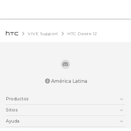
VIVE Support
HTC Desire 12‎
América Latina
Español - Manual de inicio rápido
Productos
Español - Manual de usuario
English - Quick start guide
5G
Sitios
English - User manual
Smartphones
HTC Desarrollo
Ayuda
EXODUS
HTC Investigacion
Centro de asistencia