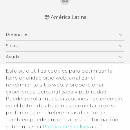
América Latina
Español - Manual de inicio rápido
Productos
Español - Manual de usuario
English - Quick start guide
5G
Sitios
English - User manual
Smartphones
HTC Desarrollo
Ayuda
EXODUS
HTC Investigacion
Centro de asistencia
About HTC
Este sitio utiliza cookies para optimizar la
VIVE
VIVE
ESG
funcionalidad sitio web, analizar el
VIVEPORT
rendimiento sitio web, y proporcionar
Seguridad del producto
experiencia personalizada y publicidad.
Inversores (Inglés)
Puede aceptar nuestras cookies haciendo clic
Normas de confidencialidad
en el botón de abajo o es propietario de su
© 2011-2026 HTC Corporation
preferencia en Preferencias de cookies.
Código de conducta
Legal terms
También puede encontrar más información
Trabaja con nosotros
sobre nuestra
Política de Cookies
aquí.