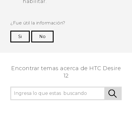
habilitar.
¿Fue útil la información?
Si
No
¡Gracias! Tus comentarios ayudan a otras
personas a ver la información más útil.
Encontrar temas acerca de HTC Desire
12