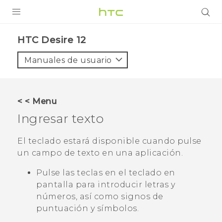
PRODUCTOS
HTC Desire 12‎
VIVE
Manuales de usuario
G REIGNS
SMARTPHONES
< < Menu
ACCESORIO
Ingresar texto
VIVERSE
El teclado estará disponible cuando pulse
un campo de texto en una aplicación.
AYUDA
Pulse las teclas en el teclado en
HTC Devices & Accessories
pantalla para introducir letras y
Video Tutorials
números, así como signos de
puntuación y símbolos.