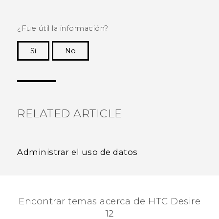
¿Fue útil la información?
Si
No
¡Gracias! Tus comentarios ayudan a otras
personas a ver la información más útil.
RELATED ARTICLE
Administrar el uso de datos
Encontrar temas acerca de HTC Desire
12