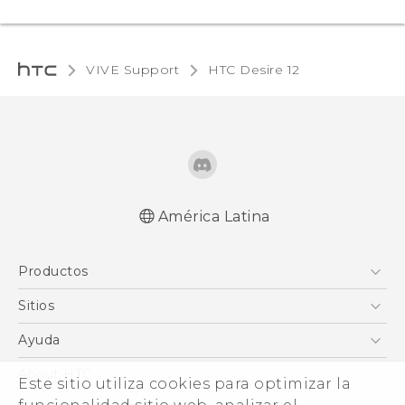
VIVE Support
HTC Desire 12‎
América Latina
Español - Manual de inicio rápido
Productos
Español - Manual de usuario
English - Quick start guide
5G
Sitios
English - User manual
Smartphones
HTC Desarrollo
Ayuda
EXODUS
HTC Investigacion
Centro de asistencia
About HTC
Este sitio utiliza cookies para optimizar la
VIVE
VIVE