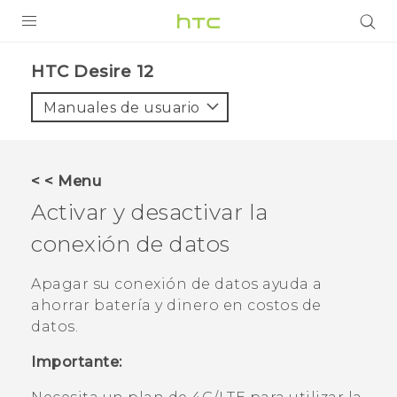
PRODUCTOS
HTC Desire 12‎
VIVE
Manuales de usuario
G REIGNS
SMARTPHONES
< < Menu
ACCESORIO
Activar y desactivar la
VIVERSE
conexión de datos
AYUDA
Apagar su conexión de datos ayuda a
ahorrar batería y dinero en costos de
HTC Devices & Accessories
datos.
Video Tutorials
Importante: