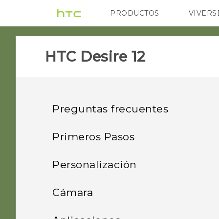
PRODUCTOS
VIVERS
VIVE
G REIGNS
H
HTC Desire 12‎
Preguntas frecuentes
Hacer copia de seguridad y
Primeros Pasos
transferir
Funciones que disfrutará
Personalización
Seguridad
¿Cómo puedo hacer una
Contenido de la caja y
copia de seguridad de mis
Diseño y fuentes de la
Android 7 Nougat
Cámara
Llamadas y SIM
configuración
¿Cómo puedo saltar la
fotos y videos?
pantalla Inicio
pantalla de inicio de
Verdaderamente personal
Capturar fotos y videos
Configuración y otros