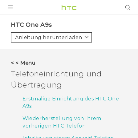
PRODUKTE
HTC One A9s‎
VIVE
Anleitung herunterladen
G REIGNS
SMARTPHONES
< < Menu
ZUBEHÖR
Telefoneinrichtung und
VIVERSE
Übertragung
UNTERSTÜTZUNG
Erstmalige Einrichtung des HTC One
A9s
HTC-Geräte und Zubehör
Anmelden
Wiederherstellung von Ihrem
vorherigen HTC Telefon