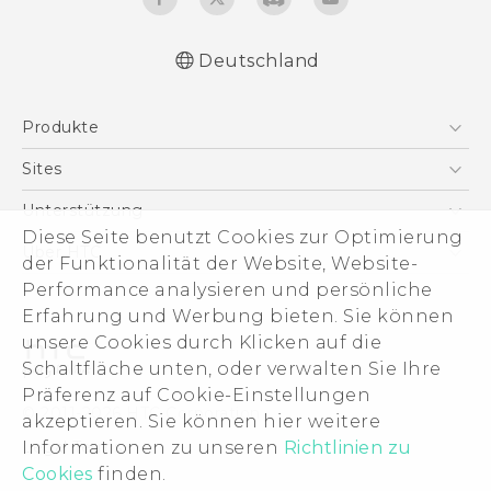
Deutschland
Deutsch - Schnellstart
Produkte
Deutsch - Benutzerhandbuch
Deutsch - Informationen zur Sicherheit und
Smartphones
Sites
behördliche Bestimmungen
5G
HTC Dev
Unterstützung
English - Quick start guide
VIVE
Diese Seite benutzt Cookies zur Optimierung
English - User manual
HTC Vive
Unterstützung
Über HTC
der Funktionalität der Website, Website-
Zubehör
English - Safety and regulatory guide
eCommerce Support
Performance analysieren und persönliche
ESG
Erfahrung und Werbung bieten. Sie können
Impressum
unsere Cookies durch Klicken auf die
Investor
Schaltfläche unten, oder verwalten Sie Ihre
Cookie Preferences
Präferenz auf Cookie-Einstellungen
© 2011-2026 HTC Corporation
akzeptieren. Sie können hier weitere
Offene Stellen
Informationen zu unseren
Richtlinien zu
Legal Terms
Security and Privacy Whitepaper
Cookies
finden.