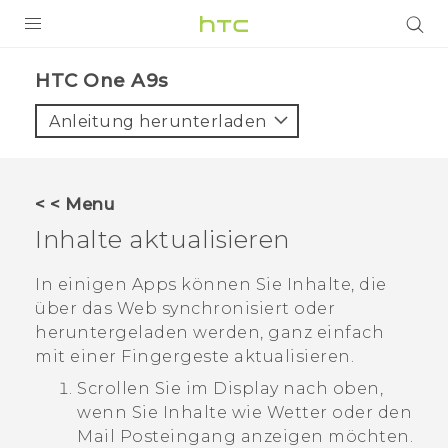
PRODUKTE
HTC One A9s‎
VIVE
Anleitung herunterladen
G REIGNS
SMARTPHONES
< < Menu
ZUBEHÖR
Inhalte aktualisieren
VIVERSE
In einigen Apps können Sie Inhalte, die
über das Web synchronisiert oder
UNTERSTÜTZUNG
heruntergeladen werden, ganz einfach
HTC-Geräte und Zubehör
mit einer Fingergeste aktualisieren.
Anmelden
Scrollen Sie im Display nach oben,
wenn Sie Inhalte wie Wetter oder den
Mail
Posteingang anzeigen möchten.