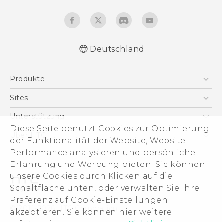
Deutschland
Deutsch - Schnellstart
Produkte
Deutsch - Benutzerhandbuch
Deutsch - Informationen zur Sicherheit und
Smartphones
Sites
behördliche Bestimmungen
5G
HTC Dev
Unterstützung
English - Quick start guide
VIVE
Diese Seite benutzt Cookies zur Optimierung
English - User manual
HTC Vive
Unterstützung
Über HTC
der Funktionalität der Website, Website-
Zubehör
English - Safety and regulatory guide
eCommerce Support
Performance analysieren und persönliche
ESG
Erfahrung und Werbung bieten. Sie können
Impressum
unsere Cookies durch Klicken auf die
Investor
Schaltfläche unten, oder verwalten Sie Ihre
Cookie Preferences
Präferenz auf Cookie-Einstellungen
© 2011-2026 HTC Corporation
akzeptieren. Sie können hier weitere
Offene Stellen