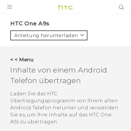
PRODUKTE
HTC One A9s‎
VIVE
Anleitung herunterladen
G REIGNS
SMARTPHONES
< < Menu
ZUBEHÖR
Inhalte von einem
Android
VIVERSE
Telefon übertragen
UNTERSTÜTZUNG
Laden Sie das
HTC
Übertragungsprogramm
von Ihrem alten
HTC-Geräte und Zubehör
Anmelden
Android
Telefon herunter und verwenden
Sie es, um Ihre Inhalte auf das
HTC One
A9s
zu übertragen.