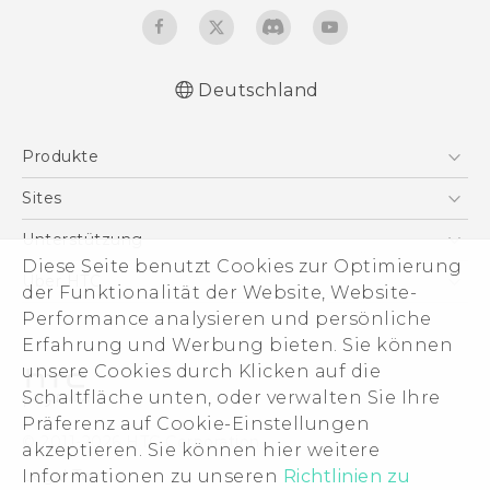
Deutschland
Deutsch - Schnellstart
Produkte
Deutsch - Benutzerhandbuch
Deutsch - Informationen zur Sicherheit und
Smartphones
Sites
behördliche Bestimmungen
5G
HTC Dev
Unterstützung
English - Quick start guide
VIVE
Diese Seite benutzt Cookies zur Optimierung
English - User manual
HTC Vive
Unterstützung
Über HTC
der Funktionalität der Website, Website-
Zubehör
English - Safety and regulatory guide
eCommerce Support
ESG
Performance analysieren und persönliche
Erfahrung und Werbung bieten. Sie können
Impressum
unsere Cookies durch Klicken auf die
Investor
Schaltfläche unten, oder verwalten Sie Ihre
Cookie Preferences
Präferenz auf Cookie-Einstellungen
© 2011-2026 HTC Corporation
akzeptieren. Sie können hier weitere
Offene Stellen
Legal Terms
Informationen zu unseren
Richtlinien zu
Security and Privacy Whitepaper