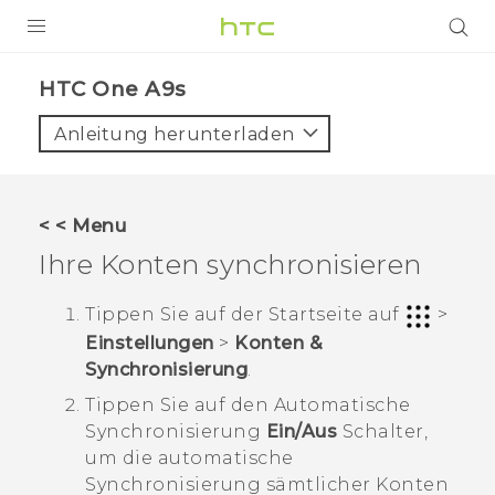
PRODUKTE
HTC One A9s‎
VIVE
Anleitung herunterladen
G REIGNS
SMARTPHONES
< < Menu
ZUBEHÖR
Ihre Konten synchronisieren
VIVERSE
Tippen Sie auf der
Startseite
auf
>
Einstellungen
>
Konten &
UNTERSTÜTZUNG
Synchronisierung
.
HTC-Geräte und Zubehör
Anmelden
Tippen Sie auf den
Automatische
Synchronisierung
Ein/Aus
Schalter,
um die automatische
Synchronisierung sämtlicher Konten