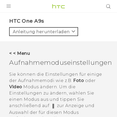
PRODUKTE
HTC One A9s‎
VIVE
Anleitung herunterladen
G REIGNS
SMARTPHONES
< < Menu
ZUBEHÖR
Aufnahmemoduseinstellungen
VIVERSE
Sie können die Einstellungen für einige
der Aufnahmemodi wie z.B.
Foto
oder
UNTERSTÜTZUNG
Video
Modus ändern. Um die
HTC-Geräte und Zubehör
Einstellungen zu ändern, wählen Sie
Anmelden
einen Modus aus und tippen Sie
anschließend auf
zur Anzeige und
Auswahl der für diesen Modus