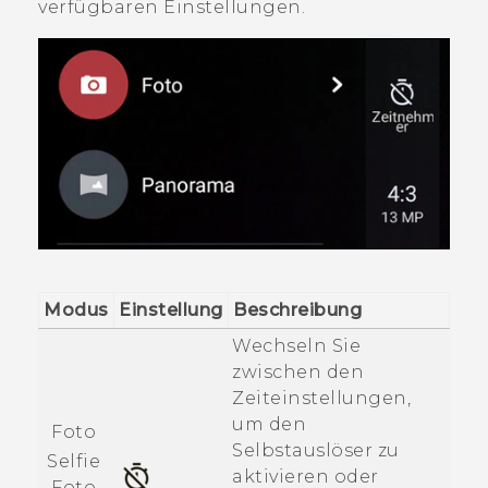
verfügbaren Einstellungen.
Modus
Einstellung
Beschreibung
Wechseln Sie
zwischen den
Zeiteinstellungen,
um den
Foto
Selbstauslöser zu
Selfie
aktivieren oder
Foto