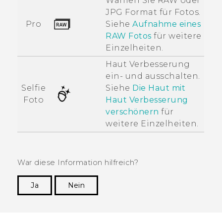
Wählen Sie RAW oder
JPG Format für Fotos.
Pro
Siehe
Aufnahme eines
RAW Fotos
für weitere
Einzelheiten.
Haut Verbesserung
ein- und ausschalten.
Selfie
Siehe
Die Haut mit
Foto
Haut Verbesserung
verschönern
für
weitere Einzelheiten.
War diese Information hilfreich?
Ja
Nein
Vielen Dank! Ihr Feedback hilft anderen, die
hilfreichsten Informationen zu finden.