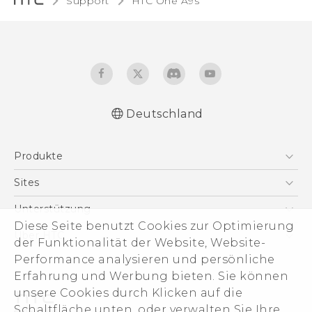
Support
HTC One A9s‎
Deutschland
Deutsch - Schnellstart
Produkte
Deutsch - Benutzerhandbuch
Deutsch - Informationen zur Sicherheit und
Smartphones
Sites
behördliche Bestimmungen
5G
HTC Dev
Unterstützung
English - Quick start guide
VIVE
Diese Seite benutzt Cookies zur Optimierung
English - User manual
HTC Vive
Unterstützung
Über HTC
der Funktionalität der Website, Website-
Zubehör
English - Safety and regulatory guide
eCommerce Support
ESG
Performance analysieren und persönliche
Erfahrung und Werbung bieten. Sie können
Impressum
unsere Cookies durch Klicken auf die
Investor
Schaltfläche unten, oder verwalten Sie Ihre