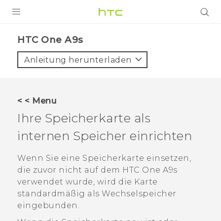
PRODUKTE
HTC One A9s‎
VIVE
Anleitung herunterladen
G REIGNS
SMARTPHONES
< < Menu
ZUBEHÖR
Ihre Speicherkarte als
VIVERSE
internen Speicher einrichten
UNTERSTÜTZUNG
Wenn Sie eine Speicherkarte einsetzen,
die zuvor nicht auf dem
HTC One A9s
HTC-Geräte und Zubehör
Anmelden
verwendet wurde, wird die Karte
standardmäßig als Wechselspeicher
eingebunden.