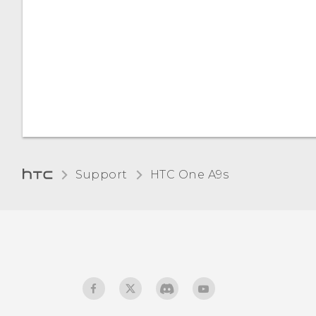
Auswählen, Kopieren und
Einfügen von Text
Eingabe von Text
Benötigen Sie eine
Kurzanleitung zur
Verwendung Ihres
Support
HTC One A9s‎
Telefons?
Haben Sie Hardware- oder
Verbindungsprobleme?