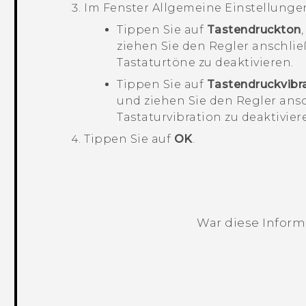
Im Fenster Allgemeine Einstellunge
Tippen Sie auf
Tastendruckton
ziehen Sie den Regler anschlie
Tastaturtöne zu deaktivieren.
Tippen Sie auf
Tastendruckvibr
und ziehen Sie den Regler ans
Tastaturvibration zu deaktivier
Tippen Sie auf
OK
.
War diese Informa
Vielen Dank! Ihr Feedback hilft andere