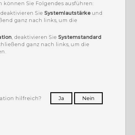
n können Sie Folgendes ausführen:
, deaktivieren Sie
Systemlautstärke
und
ßend ganz nach links, um die
ation
, deaktivieren Sie
Systemstandard
chließend ganz nach links, um die
en.
tion hilfreich?
Ja
Nein
n, die hilfreichsten Informationen zu
finden.