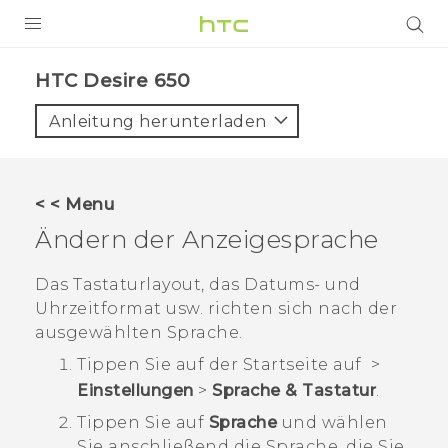
PRODUKTE
HTC Desire 650‎
VIVE
Anleitung herunterladen
G REIGNS
SMARTPHONES
< < Menu
ZUBEHÖR
Ändern der Anzeigesprache
VIVERSE
Das Tastaturlayout, das Datums- und
Uhrzeitformat usw. richten sich nach der
UNTERSTÜTZUNG
ausgewählten Sprache.
HTC-Geräte und Zubehör
Anmelden
Tippen Sie auf der
Startseite
auf
>
Einstellungen
>
Sprache & Tastatur
.
Tippen Sie auf
Sprache
und wählen
Sie anschließend die Sprache, die Sie