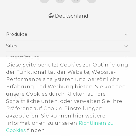
Deutschland
Deutsch - Schnellstart
Produkte
Deutsch - Benutzerhandbuch
Deutsch - Informationen zur Sicherheit und
Smartphones
Sites
behördliche Bestimmungen
5G
HTC Dev
Unterstützung
English - Quick start guide
VIVE
Diese Seite benutzt Cookies zur Optimierung
English - User manual
HTC Vive
Unterstützung
Über HTC
der Funktionalität der Website, Website-
Zubehör
English - Safety and regulatory guide
eCommerce Support
ESG
Performance analysieren und persönliche
Erfahrung und Werbung bieten. Sie können
Impressum
unsere Cookies durch Klicken auf die
Investor
Schaltfläche unten, oder verwalten Sie Ihre
Cookie Preferences
Präferenz auf Cookie-Einstellungen
© 2011-2026 HTC Corporation
akzeptieren. Sie können hier weitere
Offene Stellen
Legal Terms
Informationen zu unseren
Richtlinien zu
Security and Privacy Whitepaper
Cookies
finden.