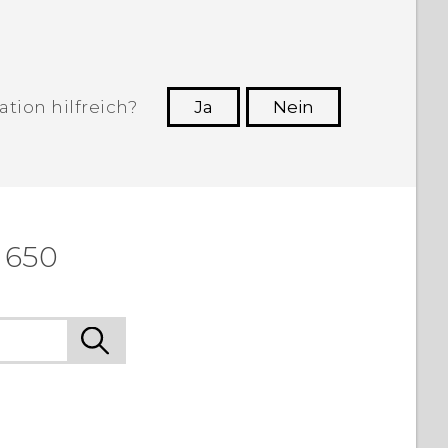
tion hilfreich?
Ja
Nein
n, die hilfreichsten Informationen zu
finden.
 650