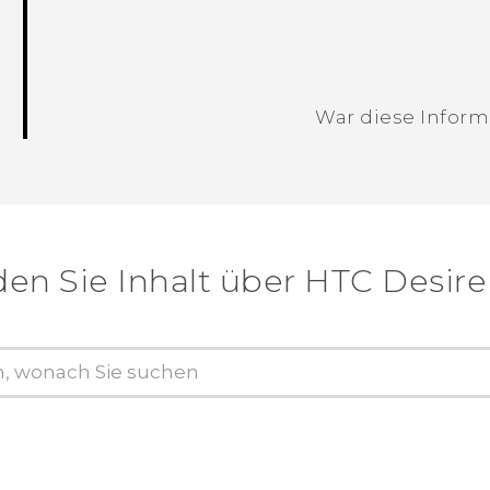
War diese Informa
Vielen Dank! Ihr Feedback hilft andere
den Sie Inhalt über‎ HTC Desire