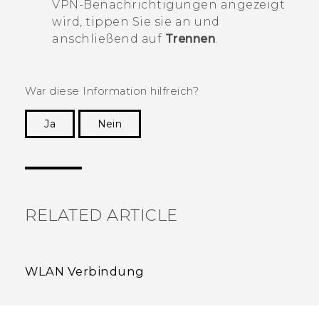
VPN-Benachrichtigungen angezeigt
wird, tippen Sie sie an und
anschließend auf
Trennen
.
War diese Information hilfreich?
Ja
Nein
Vielen Dank! Ihr Feedback hilft anderen, die
hilfreichsten Informationen zu finden.
RELATED ARTICLE
WLAN Verbindung