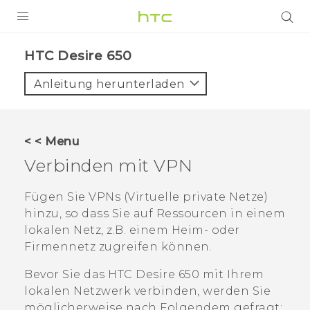
PRODUKTE
HTC Desire 650‎
VIVE
Anleitung herunterladen
G REIGNS
SMARTPHONES
< < Menu
ZUBEHÖR
Verbinden mit VPN
VIVERSE
Fügen Sie VPNs (Virtuelle private Netze)
hinzu, so dass Sie auf Ressourcen in einem
UNTERSTÜTZUNG
lokalen Netz, z.B. einem Heim- oder
HTC-Geräte und Zubehör
Firmennetz zugreifen können.
Anmelden
Bevor Sie das
HTC Desire 650
mit Ihrem
lokalen Netzwerk verbinden, werden Sie
möglicherweise nach Folgendem gefragt: