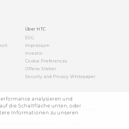
Über HTC
ESG
ort
Impressum
Investor
Cookie Preferences
Offene Stellen
Security and Privacy Whitepaper
-Performance analysieren und
uf die Schaltfläche unten, oder
© 2011-2026 HTC Corporation
Legal Terms
itere Informationen zu unseren
atenschutzkontakt:
Global-Privacy@htc.com