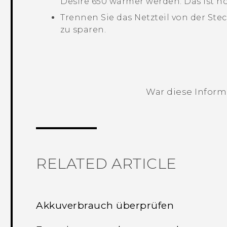
Desire 650
wärmer werden. Das ist n
Trennen Sie das Netzteil von der St
zu sparen.
War diese Informa
Vielen Dank! Ihr Feedback hilft andere
RELATED ARTICLE
Akkuverbrauch überprüfen