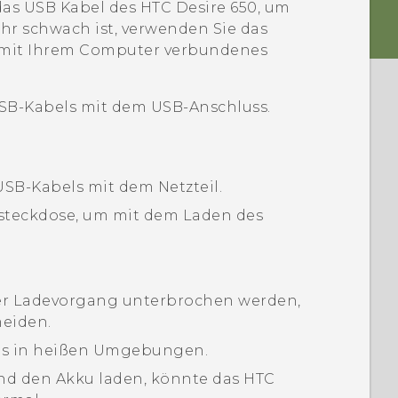
das
USB
Kabel des
HTC Desire 650
, um
hr schwach ist, verwenden Sie das
n mit Ihrem Computer verbundenes
USB-Kabels mit dem USB-Anschluss.
SB-Kabels mit dem Netzteil.
tzsteckdose, um mit dem Laden des
der Ladevorgang unterbrochen werden,
meiden.
kus in heißen Umgebungen.
d den Akku laden, könnte das
HTC