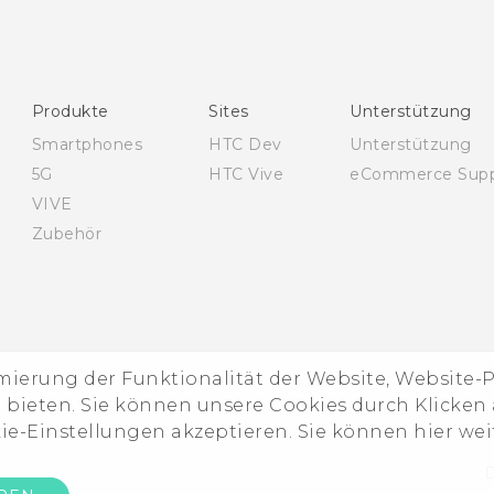
Deutsch - Informationen zur Sicherheit und
behördliche Bestimmungen
English - Quick start guide
Produkte
Sites
Unterstützung
English - User manual
Smartphones
HTC Dev
Unterstützung
English - Safety and regulatory guide
5G
HTC Vive
eCommerce Supp
VIVE
Zubehör
imierung der Funktionalität der Website, Website
ieten. Sie können unsere Cookies durch Klicken a
kie-Einstellungen akzeptieren. Sie können hier we
D