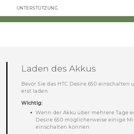
UNTERSTÜTZUNG
HTC-Geräte und Zubehör
SMARTPHONES
ZUBEHÖR
Laden des Akkus
Bevor Sie das
HTC Desire 650
einschalten u
erst laden.
Wichtig:
Wenn der Akku über mehrere Tage e
Desire 650
möglicherweise einige Min
einschalten können.