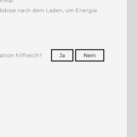
ormal.
eckdose nach dem Laden, um Energie
tion hilfreich?
Ja
Nein
n, die hilfreichsten Informationen zu
finden.