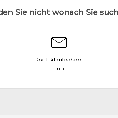
den Sie nicht wonach Sie suc
en
Kontaktaufnahme
Email
Deutsch - Schnellstart
Deutsch - Benutzerhandbuch