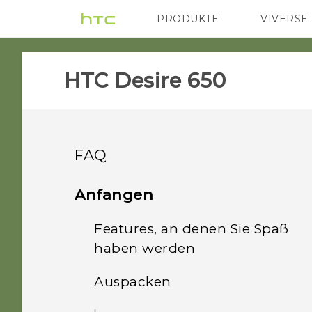
PRODUKTE
VIVERSE
VIVE
G REIGNS
HTC Desire 650‎
FAQ
GETTING STARTED
Anfangen
Features, an denen Sie Spaß
Was kann ich tun, wenn
sich mein Telefon nicht
haben werden
einschaltet?
Auspacken
Was ist neu und speziell
Wie starte ich das Telefon
in der Kamera App?