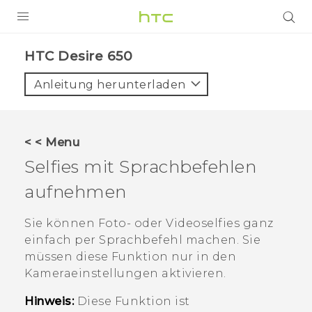
PRODUKTE
HTC Desire 650‎
VIVE
Anleitung herunterladen
G REIGNS
SMARTPHONES
< < Menu
ZUBEHÖR
Selfies mit Sprachbefehlen
VIVERSE
aufnehmen
UNTERSTÜTZUNG
Sie können Foto- oder Videoselfies ganz
einfach per Sprachbefehl machen. Sie
HTC-Geräte und Zubehör
Anmelden
müssen diese Funktion nur in den
Kameraeinstellungen aktivieren.
Hinweis:
Diese Funktion ist