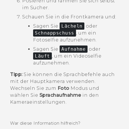
Posieren und rahmen Sie sich selbst
im Sucher.
Schauen Sie in die Frontkamera und:
Sagen Sie
Lächeln
oder
Schnappschuss
, um ein
Fotoselfie aufzunehmen.
Sagen Sie
Aufnahme
oder
Läuft
, um ein Videoselfie
aufzunehmen.
Tipp:
Sie können die Sprachbefehle auch
mit der Hauptkamera verwenden.
Wechseln Sie zum
Foto
Modus und
wählen Sie
Sprachaufnahme
in den
Kameraeinstellungen.
War diese Information hilfreich?