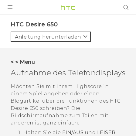
PRODUKTE
HTC Desire 650‎
VIVE
Anleitung herunterladen
G REIGNS
SMARTPHONES
< < Menu
ZUBEHÖR
Aufnahme des Telefondisplays
VIVERSE
Möchten Sie mit Ihrem Highscore in
einem Spiel angeben oder einen
UNTERSTÜTZUNG
Blogartikel über die Funktionen des
HTC
HTC-Geräte und Zubehör
Desire 650
schreiben? Die
Anmelden
Bildschirmaufnahme zum Teilen mit
anderen ist ganz einfach.
Halten Sie die
EIN/AUS
und
LEISER
-