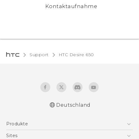
Kontaktaufnahme
Support
HTC Desire 650‎
Deutschland
Deutsch - Schnellstart
Produkte
Deutsch - Benutzerhandbuch
Deutsch - Informationen zur Sicherheit und
Smartphones
Sites