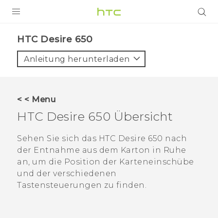
PRODUKTE
HTC Desire 650‎
VIVE
Anleitung herunterladen
G REIGNS
SMARTPHONES
< < Menu
ZUBEHÖR
HTC Desire 650
Übersicht
VIVERSE
Sehen Sie sich das
HTC Desire 650
nach
der Entnahme aus dem Karton in Ruhe
UNTERSTÜTZUNG
an, um die Position der Karteneinschübe
HTC-Geräte und Zubehör
und der verschiedenen
Anmelden
Tastensteuerungen zu finden.