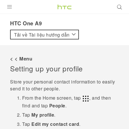
SẢN PHẨM
HTC One A9‎
VIVE
Tải về Tài liệu hướng dẫn
G REIGNS
ĐIỆN THOẠI THÔNG MINH
< < Menu
Setting up your profile
VIVERSE
ỨNG DỤNG
Store your personal contact information to easily
send it to other people.
HỖ TRỢ
From the
Home
screen, tap
, and then
find and tap
People
.
Tap
My profile
.
Tap
Edit my contact card
.