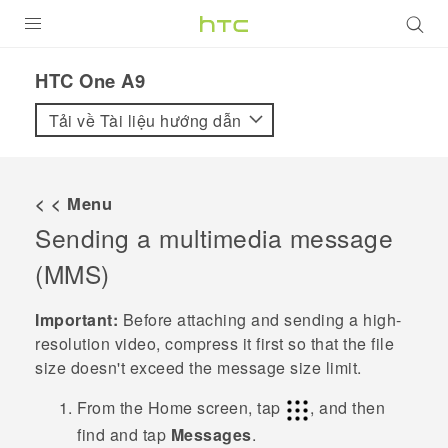
SẢN PHẨM
HTC One A9‎
VIVE
Tải về Tài liệu hướng dẫn
G REIGNS
ĐIỆN THOẠI THÔNG MINH
< < Menu
Sending a multimedia message
VIVERSE
(MMS)
ỨNG DỤNG
Important:
Before attaching and sending a high-
HỖ TRỢ
resolution video, compress it first so that the file
size doesn't exceed the message size limit.
From the
Home
screen, tap
, and then
find and tap
Messages
.