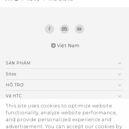
Việt Nam
Quick start guide
SẢN PHẨM
User manual
5G
Sites
Điện Thoại Thông Minh
HTC Dev
HỖ TRỢ
VIVE
HTC Research
Trung tâm hỗ trợ
Về HTC
Hỗ trợ bảo hành HTC
ESG
This site uses cookies to optimize website
functionality, analyze website performance,
Nhà đầu tư
and provide personalized experience and
Làm việc tại HTC
advertisement. You can accept our cookies by