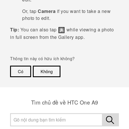
Or, tap
Camera
if you want to take a new
photo to edit.
Tip:
You can also tap
while viewing a photo
in full screen from the
Gallery
app.
Thông tin này có hữu ích không?
Có
Không
Cám ơn!
Tìm chủ đề về HTC One A9