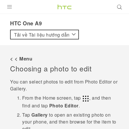
SẢN PHẨM
HTC One A9‎
VIVE
Tải về Tài liệu hướng dẫn
G REIGNS
ĐIỆN THOẠI THÔNG MINH
< < Menu
Choosing a photo to edit
VIVERSE
ỨNG DỤNG
You can select photos to edit from
Photo Editor
or
Gallery
.
HỖ TRỢ
From the
Home
screen, tap
, and then
find and tap
Photo Editor
.
Tap
Gallery
to open an existing photo on
your phone, and then browse for the item to
edit.