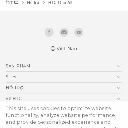
Hỗ trợ
HTC One A9‎
Việt Nam
Quick start guide
SẢN PHẨM
User manual
5G
Sites
Điện Thoại Thông Minh
HTC Dev
HỖ TRỢ
VIVE
HTC Research
Trung tâm hỗ trợ
Về HTC
Hỗ trợ bảo hành HTC
ESG
This site uses cookies to optimize website
functionality, analyze website performance,
Nhà đầu tư
and provide personalized experience and
Làm việc tại HTC