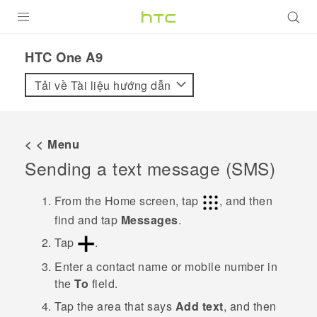
SẢN PHẨM
HTC One A9‎
VIVE
Tải về Tài liệu hướng dẫn
G REIGNS
ĐIỆN THOẠI THÔNG MINH
< < Menu
Sending a text message (SMS)
VIVERSE
ỨNG DỤNG
From the
Home
screen, tap
, and then
find and tap
Messages
.
HỖ TRỢ
Tap
.
Enter a contact name or mobile number in
the
To
field.
Tap the area that says
Add text
, and then