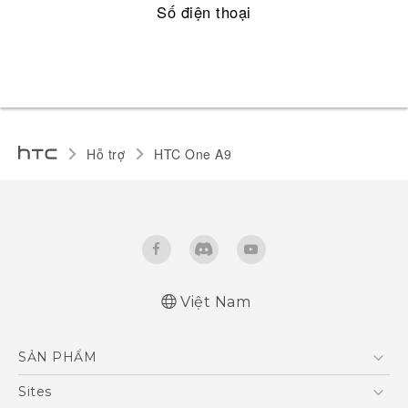
Số điện thoại
Hỗ trợ
HTC One A9‎
Việt Nam
Quick start guide
SẢN PHẨM
User manual
5G
Sites