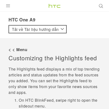
SẢN PHẨM
HTC One A9‎
VIVE
Tải về Tài liệu hướng dẫn
G REIGNS
ĐIỆN THOẠI THÔNG MINH
< < Menu
Customizing the
Highlights
feed
VIVERSE
ỨNG DỤNG
The
Highlights
feed displays a mix of top trending
articles and status updates from the feed sources
HỖ TRỢ
you added. You can set the
Highlights
feed to
only show items from your favorite news sources
and apps.
On
HTC BlinkFeed
, swipe right to open the
slideout menu.