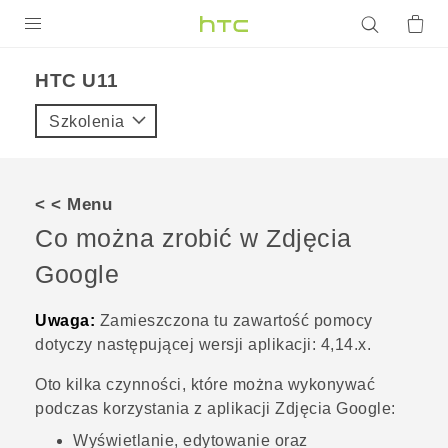
PRODUKTY
HTC U11‎
VIVE
Szkolenia
G REIGNS
SMARTFONY
< < Menu
AKCESORIA
Co można zrobić w
Zdjęcia
VIVERSE
Google
POMOC TECHNICZNA
Uwaga:
Zamieszczona tu zawartość pomocy
dotyczy następującej wersji aplikacji:
4,14.x
.
Urządzenia i akcesoria HTC
Zaloguj się
Oto kilka czynności, które można wykonywać
podczas korzystania z aplikacji
Zdjęcia Google
:
Wyświetlanie, edytowanie oraz