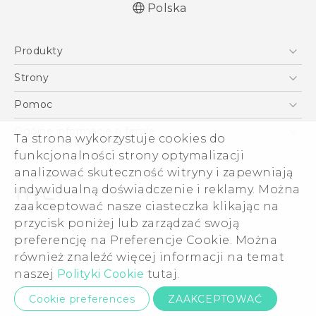
Polska
Produkty
Polish - Podręczniki użytkownika
Smartfony
Polish - Wytyczne dotyczące bezpieczeństwa i
Strony
wytyczne wymagane przez prawo (Dual Nano-
5G
HTC Vive
Pomoc
Sim)
VIVE
HTC Dev
Pomoc
Polish - Wytyczne dotyczące bezpieczeństwa i
Ogólne informacje o firmie
Ta strona wykorzystuje cookies do
Akcesoria
wytyczne wymagane przez prawo (Nano-Sim)
Pomoc E-commerce
funkcjonalności strony optymalizacji
ESG
English - User manual
analizować skuteczność witryny i zapewniają
Informacje o firmie
indywidualną doświadczenie i reklamy. Można
Dla inwestorów (angielski)
zaakceptować nasze ciasteczka klikając na
Cookie Preferences
przycisk poniżej lub zarządzać swoją
© 2011-2026 HTC Corporation
preferencję na Preferencje Cookie. Można
Kariera
również znaleźć więcej informacji na temat
Warunki prawne
Security and Privacy Whitepaper
naszej
Polityki Cookie
tutaj.
Kontakt ds. prywatności:
Global-Privacy@htc.com
Cookie preferences
ZAAKCEPTOWAĆ