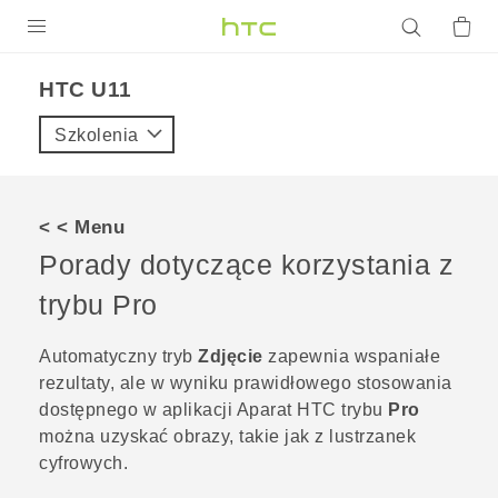
PRODUKTY
HTC U11‎
VIVE
Szkolenia
G REIGNS
SMARTFONY
< < Menu
AKCESORIA
Porady dotyczące korzystania z
VIVERSE
trybu
Pro
POMOC TECHNICZNA
Automatyczny tryb
Zdjęcie
zapewnia wspaniałe
rezultaty, ale w wyniku prawidłowego stosowania
Urządzenia i akcesoria HTC
Zaloguj się
dostępnego w aplikacji
Aparat
HTC trybu
Pro
można uzyskać obrazy, takie jak z lustrzanek
cyfrowych.