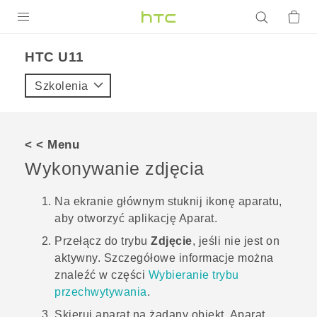
PRODUKTY
HTC U11‎
VIVE
Szkolenia
G REIGNS
SMARTFONY
< < Menu
AKCESORIA
Wykonywanie zdjęcia
VIVERSE
Na
ekranie głównym
stuknij ikonę aparatu,
aby otworzyć aplikację
Aparat
.
POMOC TECHNICZNA
Przełącz do trybu
Zdjęcie
, jeśli nie jest on
Urządzenia i akcesoria HTC
Zaloguj się
aktywny.
Szczegółowe informacje można
znaleźć w części
Wybieranie trybu
przechwytywania
.
Skieruj aparat na żądany obiekt.
Aparat