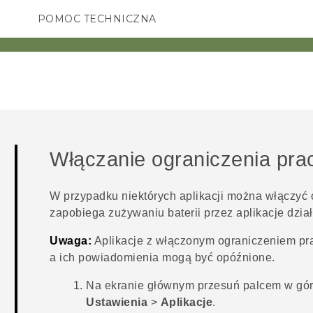
POMOC TECHNICZNA
Urządzenia i akcesoria HTC
SMARTFONY
AKCESORIA
Włączanie ograniczenia pracy
W przypadku niektórych aplikacji można włączyć o
zapobiega zużywaniu baterii przez aplikacje dział
Uwaga:
Aplikacje z włączonym ograniczeniem pra
a ich powiadomienia mogą być opóźnione.
Na
ekranie głównym
przesuń palcem w górę
Ustawienia
>
Aplikacje
.