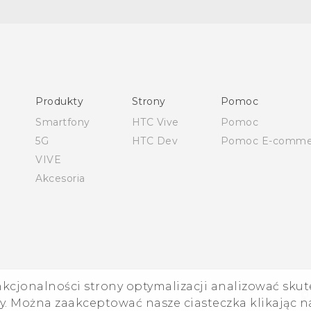
Polish - Podręczniki użytkownika
Polish - Wytyczne dotyczące bezpieczeństwa i wytyczne
wymagane przez prawo (Dual Nano-Sim)
Polish - Wytyczne dotyczące bezpieczeństwa i wytyczne
Produkty
Strony
Pomoc
wymagane przez prawo (Nano-Sim)
Smartfony
HTC Vive
Pomoc
English - User manual
5G
HTC Dev
Pomoc E-comme
VIVE
Akcesoria
nkcjonalności strony optymalizacji analizować skut
©
. Można zaakceptować nasze ciasteczka klikając na