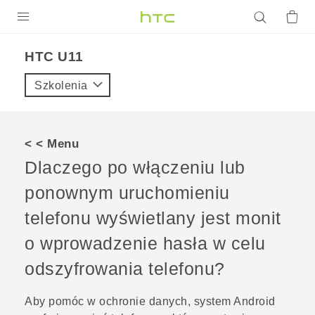
PRODUKTY
HTC U11‎
VIVE
Szkolenia
G REIGNS
SMARTFONY
< < Menu
AKCESORIA
Dlaczego po włączeniu lub
VIVERSE
ponownym uruchomieniu
telefonu wyświetlany jest monit
POMOC TECHNICZNA
o wprowadzenie hasła w celu
Urządzenia i akcesoria HTC
Zaloguj się
odszyfrowania telefonu?
Aby pomóc w ochronie danych, system
Android