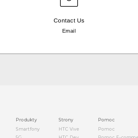
Contact Us
Email
Polish - Podręczniki użytkownika
Polish - Wytyczne dotyczące bezpieczeństwa i wytyczne
wymagane przez prawo (Dual Nano-Sim)
Polish - Wytyczne dotyczące bezpieczeństwa i wytyczne
Produkty
Strony
Pomoc
wymagane przez prawo (Nano-Sim)
Smartfony
HTC Vive
Pomoc
English - User manual
5G
HTC Dev
Pomoc E-comme