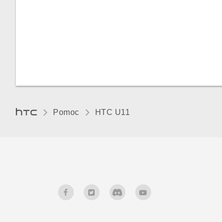
Pomoc
HTC U11‎