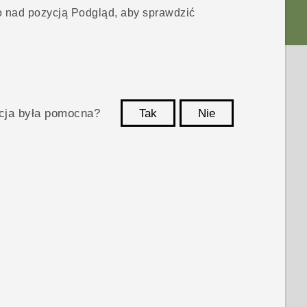
o nad pozycją
Podgląd
, aby sprawdzić
acja była pomocna?
Tak
Nie
Dziękujemy!