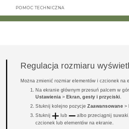
POMOC TECHNICZNA
Urządzenia i akcesoria HTC
SMARTFONY
AKCESORIA
Regulacja rozmiaru wyświet
Można zmienić rozmiar elementów i czcionek na e
Na
ekranie głównym
przesuń palcem w górę
Ustawienia
>
Ekran, gesty i przyciski
.
Stuknij kolejno pozycje
Zaawansowane
>
Stuknij
lub
albo przeciągnij suwaki
czcionek lub elementów na ekranie.