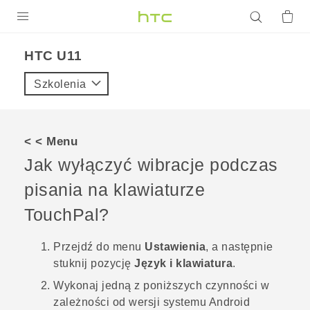
PRODUKTY
HTC U11‎
VIVE
Szkolenia
G REIGNS
SMARTFONY
< < Menu
AKCESORIA
Jak wyłączyć wibracje podczas
VIVERSE
pisania na klawiaturze
TouchPal
?
POMOC TECHNICZNA
Urządzenia i akcesoria HTC
Zaloguj się
Przejdź do menu
Ustawienia
, a następnie
stuknij pozycję
Język i klawiatura
.
Wykonaj jedną z poniższych czynności w
zależności od wersji systemu
Android