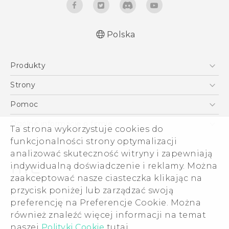
Polska
Produkty
Polish - Podręczniki użytkownika
Smartfony
Polish - Wytyczne dotyczące bezpieczeństwa i
Strony
wytyczne wymagane przez prawo (Dual Nano-
5G
HTC Vive
Pomoc
Sim)
VIVE
HTC Dev
Pomoc
Polish - Wytyczne dotyczące bezpieczeństwa i
Ogólne informacje o firmie
Ta strona wykorzystuje cookies do
Akcesoria
wytyczne wymagane przez prawo (Nano-Sim)
Pomoc E-commerce
funkcjonalności strony optymalizacji
ESG
English - User manual
analizować skuteczność witryny i zapewniają
Informacje o firmie
indywidualną doświadczenie i reklamy. Można
Dla inwestorów (angielski)
zaakceptować nasze ciasteczka klikając na
Cookie Preferences
przycisk poniżej lub zarządzać swoją
© 2011-2026 HTC Corporation
preferencję na Preferencje Cookie. Można
Kariera
również znaleźć więcej informacji na temat
Warunki prawne
Security and Privacy Whitepaper
naszej
Polityki Cookie
tutaj.