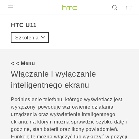
PRODUKTY
HTC U11‎
VIVE
Szkolenia
G REIGNS
SMARTFONY
< < Menu
AKCESORIA
Włączanie i wyłączanie
VIVERSE
inteligentnego ekranu
POMOC TECHNICZNA
Podniesienie telefonu, którego wyświetlacz jest
wyłączony, powoduje wznowienie działania
Urządzenia i akcesoria HTC
Zaloguj się
urządzenia oraz wyświetlenie inteligentnego
ekranu, na którym można sprawdzić szybko datę i
godzinę, stan baterii oraz ikony powiadomień.
Funkcję tę można włączyć lub wyłączyć w pozycji