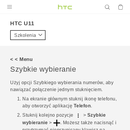
PRODUKTY
HTC U11‎
VIVE
Szkolenia
G REIGNS
SMARTFONY
< < Menu
AKCESORIA
Szybkie wybieranie
VIVERSE
Użyj opcji Szybkiego wybierania numerów, aby
nawiązać połączenie jednym stuknięciem.
POMOC TECHNICZNA
Na
ekranie głównym
stuknij ikonę telefonu,
Urządzenia i akcesoria HTC
Zaloguj się
aby otworzyć aplikację
Telefon
.
Stuknij kolejno pozycje
>
Szybkie
wybieranie
>
.
Możesz także nacisnąć i
przytrzymać nieprzypisany klawisz na