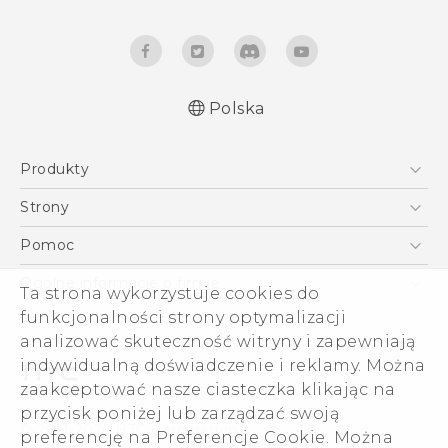
Polska
Produkty
Polish - Podręczniki użytkownika
Smartfony
Polish - Wytyczne dotyczące bezpieczeństwa i
Strony
wytyczne wymagane przez prawo (Dual Nano-
5G
HTC Vive
Pomoc
Sim)
VIVE
HTC Dev
Pomoc
Polish - Wytyczne dotyczące bezpieczeństwa i
Ogólne informacje o firmie
Ta strona wykorzystuje cookies do
Akcesoria
wytyczne wymagane przez prawo (Nano-Sim)
Pomoc E-commerce
funkcjonalności strony optymalizacji
ESG
English - User manual
analizować skuteczność witryny i zapewniają
Informacje o firmie
indywidualną doświadczenie i reklamy. Można
Dla inwestorów (angielski)
zaakceptować nasze ciasteczka klikając na
Cookie Preferences
przycisk poniżej lub zarządzać swoją
© 2011-2026 HTC Corporation
preferencję na Preferencje Cookie. Można
Kariera