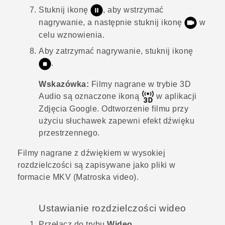
Stuknij ikonę
, aby wstrzymać
nagrywanie, a następnie stuknij ikonę
w
celu wznowienia.
Aby zatrzymać nagrywanie, stuknij ikonę
.
Wskazówka:
Filmy nagrane w trybie
3D
Audio
są oznaczone ikoną
w aplikacji
Zdjęcia Google
.
Odtworzenie filmu przy
użyciu słuchawek zapewni efekt dźwięku
przestrzennego.
Filmy nagrane z dźwiękiem w wysokiej
rozdzielczości są zapisywane jako pliki w
formacie MKV (Matroska video).
Ustawianie rozdzielczości wideo
Przełącz do trybu
Wideo
.