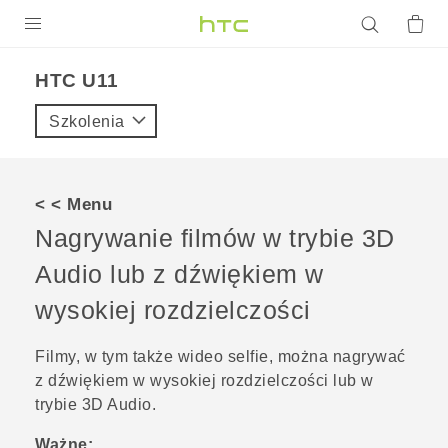
PRODUKTY
HTC U11‎
VIVE
Szkolenia
G REIGNS
SMARTFONY
< < Menu
AKCESORIA
Nagrywanie filmów w trybie
3D
VIVERSE
Audio
lub z dźwiękiem w
wysokiej rozdzielczości
POMOC TECHNICZNA
Urządzenia i akcesoria HTC
Zaloguj się
Filmy, w tym także wideo selfie, można nagrywać
z dźwiękiem w wysokiej rozdzielczości lub w
trybie
3D Audio
.
Ważne: