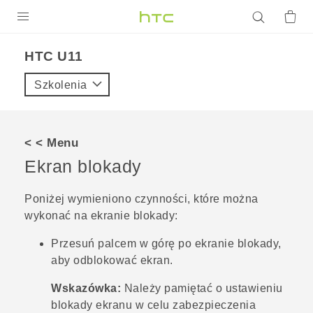
PRODUKTY
HTC U11‎
VIVE
Szkolenia
G REIGNS
SMARTFONY
< < Menu
AKCESORIA
Ekran blokady
VIVERSE
Poniżej wymieniono czynności, które można
wykonać na ekranie blokady:
POMOC TECHNICZNA
Przesuń palcem w górę po ekranie blokady,
Urządzenia i akcesoria HTC
Zaloguj się
aby odblokować ekran.
Wskazówka:
Należy pamiętać o ustawieniu
blokady ekranu w celu zabezpieczenia