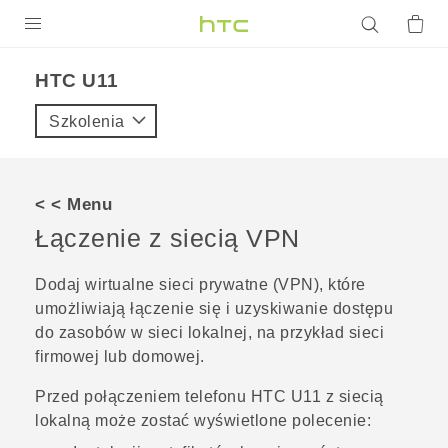
PRODUKTY
HTC U11‎
VIVE
Szkolenia
G REIGNS
SMARTFONY
< < Menu
AKCESORIA
Łączenie z siecią VPN
VIVERSE
Dodaj wirtualne sieci prywatne (VPN), które
umożliwiają łączenie się i uzyskiwanie dostępu
POMOC TECHNICZNA
do zasobów w sieci lokalnej, na przykład sieci
Urządzenia i akcesoria HTC
Zaloguj się
firmowej lub domowej.
Przed połączeniem telefonu
HTC U11
z siecią
lokalną może zostać wyświetlone polecenie: