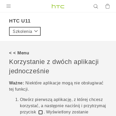
PRODUKTY
HTC U11‎
VIVE
Szkolenia
G REIGNS
SMARTFONY
< < Menu
AKCESORIA
Korzystanie z dwóch aplikacji
VIVERSE
jednocześnie
POMOC TECHNICZNA
Ważne:
Niektóre aplikacje mogą nie obsługiwać
tej funkcji.
Urządzenia i akcesoria HTC
Zaloguj się
Otwórz pierwszą aplikację, z której chcesz
korzystać, a następnie naciśnij i przytrzymaj
przycisk
.
Wyświetlony zostanie