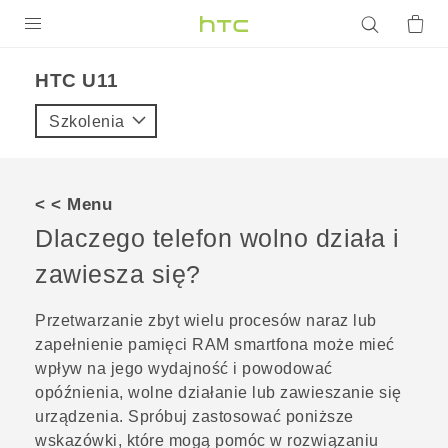
PRODUKTY
HTC U11‎
VIVE
Szkolenia
G REIGNS
SMARTFONY
< < Menu
AKCESORIA
Dlaczego telefon wolno działa i
VIVERSE
zawiesza się?
POMOC TECHNICZNA
Przetwarzanie zbyt wielu procesów naraz lub
zapełnienie pamięci RAM smartfona może mieć
Urządzenia i akcesoria HTC
Zaloguj się
wpływ na jego wydajność i powodować
opóźnienia, wolne działanie lub zawieszanie się
urządzenia. Spróbuj zastosować poniższe
wskazówki, które mogą pomóc w rozwiązaniu