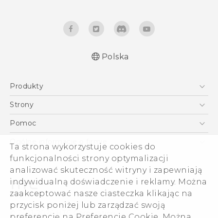
Polska
Produkty
Polish - Podręczniki użytkownika
Smartfony
Polish - Wytyczne dotyczące bezpieczeństwa i
Strony
wytyczne wymagane przez prawo (Dual Nano-
5G
HTC Vive
Pomoc
Sim)
VIVE
HTC Dev
Pomoc
Polish - Wytyczne dotyczące bezpieczeństwa i
Ogólne informacje o firmie
Ta strona wykorzystuje cookies do
Akcesoria
wytyczne wymagane przez prawo (Nano-Sim)
Pomoc E-commerce
funkcjonalności strony optymalizacji
ESG
English - User manual
analizować skuteczność witryny i zapewniają
Informacje o firmie
indywidualną doświadczenie i reklamy. Można
Dla inwestorów (angielski)
zaakceptować nasze ciasteczka klikając na
Cookie Preferences
przycisk poniżej lub zarządzać swoją
© 2011-2026 HTC Corporation
preferencję na Preferencje Cookie. Można