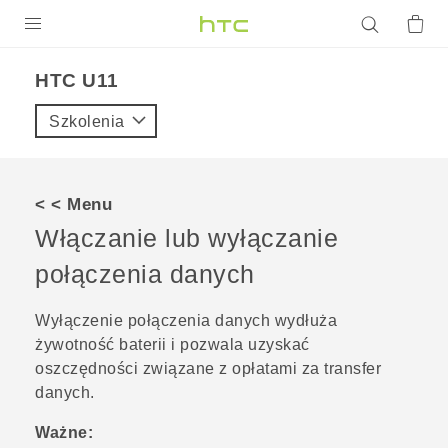
PRODUKTY
HTC U11‎
VIVE
Szkolenia
G REIGNS
SMARTFONY
< < Menu
AKCESORIA
Włączanie lub wyłączanie
VIVERSE
połączenia danych
POMOC TECHNICZNA
Wyłączenie połączenia danych wydłuża
żywotność baterii i pozwala uzyskać
Urządzenia i akcesoria HTC
Zaloguj się
oszczędności związane z opłatami za transfer
danych.
Ważne: