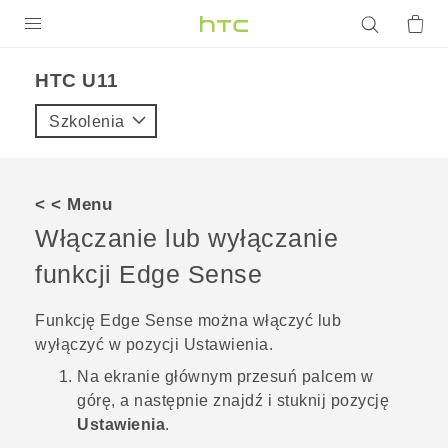
PRODUKTY
HTC U11‎
VIVE
Szkolenia
G REIGNS
SMARTFONY
< < Menu
AKCESORIA
Włączanie lub wyłączanie
VIVERSE
funkcji
Edge Sense
POMOC TECHNICZNA
Funkcję
Edge Sense
można włączyć lub
wyłączyć w pozycji
Ustawienia
.
Urządzenia i akcesoria HTC
Zaloguj się
Na
ekranie głównym
przesuń palcem w
górę, a następnie znajdź i stuknij pozycję
Ustawienia
.