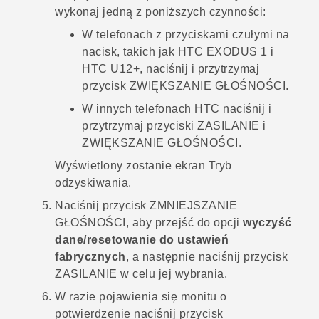
wykonaj jedną z poniższych czynności:
W telefonach z przyciskami czułymi na
nacisk, takich jak
HTC EXODUS 1
i
HTC U12‍+
, naciśnij i przytrzymaj
przycisk
ZWIĘKSZANIE GŁOŚNOŚCI
.
W innych telefonach HTC naciśnij i
przytrzymaj przyciski
ZASILANIE
i
ZWIĘKSZANIE GŁOŚNOŚCI
.
Wyświetlony zostanie ekran
Tryb
odzyskiwania
.
Naciśnij przycisk
ZMNIEJSZANIE
GŁOŚNOŚCI
, aby przejść do opcji
wyczyść
dane/resetowanie do ustawień
fabrycznych
, a następnie naciśnij przycisk
ZASILANIE
w celu jej wybrania.
W razie pojawienia się monitu o
potwierdzenie naciśnij przycisk