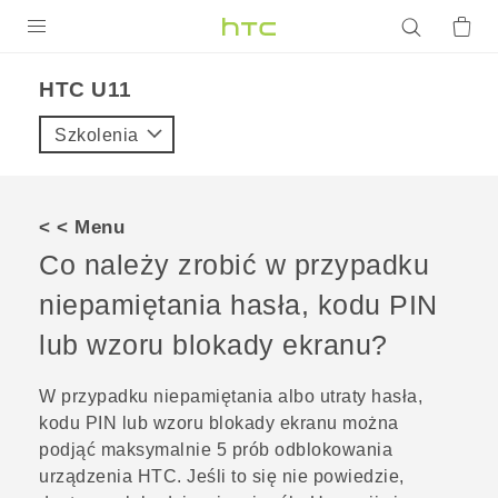
PRODUKTY
HTC U11‎
VIVE
Szkolenia
G REIGNS
SMARTFONY
< < Menu
AKCESORIA
Co należy zrobić w przypadku
VIVERSE
niepamiętania hasła, kodu PIN
lub wzoru blokady ekranu?
POMOC TECHNICZNA
Urządzenia i akcesoria HTC
Zaloguj się
W przypadku niepamiętania albo utraty hasła,
kodu PIN lub wzoru blokady ekranu można
podjąć maksymalnie 5 prób odblokowania
urządzenia HTC. Jeśli to się nie powiedzie,