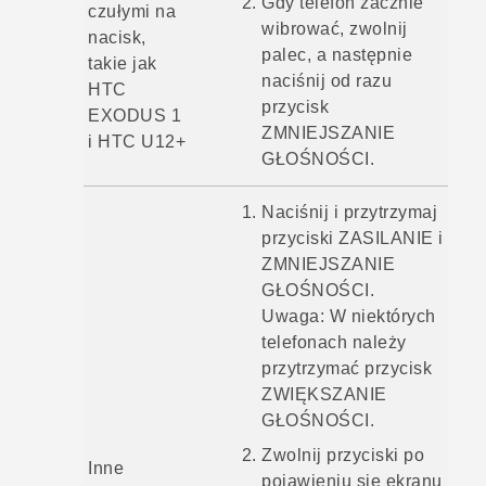
Gdy telefon zacznie
czułymi na
wibrować, zwolnij
nacisk,
palec, a następnie
takie jak
naciśnij od razu
HTC
przycisk
EXODUS 1
ZMNIEJSZANIE
i
HTC U12‍+
GŁOŚNOŚCI
.
Naciśnij i przytrzymaj
przyciski
ZASILANIE
i
ZMNIEJSZANIE
GŁOŚNOŚCI
.
Uwaga:
W niektórych
telefonach należy
przytrzymać przycisk
ZWIĘKSZANIE
GŁOŚNOŚCI
.
Zwolnij przyciski po
Inne
pojawieniu się ekranu