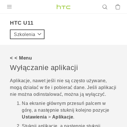
PRODUKTY
HTC U11‎
VIVE
Szkolenia
G REIGNS
SMARTFONY
< < Menu
AKCESORIA
Wyłączanie aplikacji
VIVERSE
Aplikacje, nawet jeśli nie są często używane,
mogą działać w tle i pobierać dane. Jeśli aplikacji
POMOC TECHNICZNA
nie można odinstalować, można ją wyłączyć.
Urządzenia i akcesoria HTC
Zaloguj się
Na
ekranie głównym
przesuń palcem w
górę, a następnie stuknij kolejno pozycje
Ustawienia
>
Aplikacje
.
Stuknij aplikację, a następnie stuknij