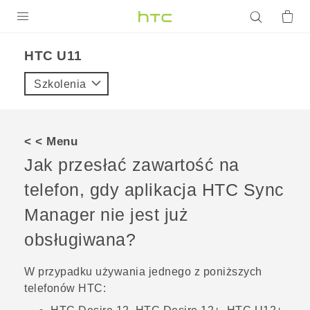
PRODUKTY
HTC U11‎
VIVE
Szkolenia
G REIGNS
SMARTFONY
< < Menu
AKCESORIA
Jak przesłać zawartość na
VIVERSE
telefon, gdy aplikacja
HTC Sync
Manager
nie jest już
POMOC TECHNICZNA
obsługiwana?
Urządzenia i akcesoria HTC
Zaloguj się
W przypadku używania jednego z poniższych
telefonów HTC: