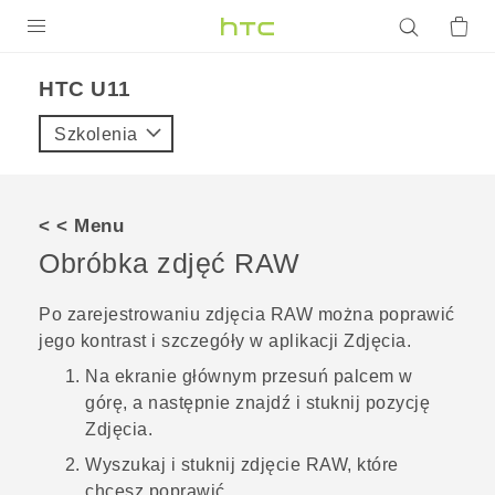
PRODUKTY
HTC U11‎
VIVE
Szkolenia
G REIGNS
SMARTFONY
< < Menu
AKCESORIA
Obróbka zdjęć RAW
VIVERSE
Po zarejestrowaniu zdjęcia RAW można poprawić
jego kontrast i szczegóły w aplikacji
Zdjęcia
.
POMOC TECHNICZNA
Na ekranie głównym przesuń palcem w
Urządzenia i akcesoria HTC
Zaloguj się
górę, a następnie znajdź i stuknij pozycję
Zdjęcia
.
Wyszukaj i stuknij zdjęcie RAW, które
chcesz poprawić.