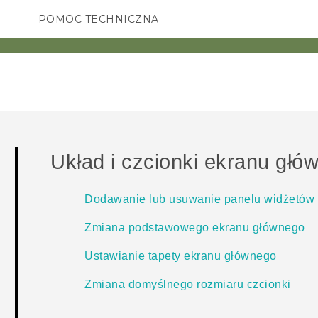
POMOC TECHNICZNA
Urządzenia i akcesoria HTC
SMARTFONY
AKCESORIA
Układ i czcionki ekranu głó
Dodawanie lub usuwanie panelu widżetów
Zmiana podstawowego ekranu głównego
Ustawianie tapety ekranu głównego
Zmiana domyślnego rozmiaru czcionki