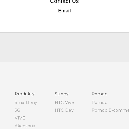
Contact Us
Email
Polish - Podręczniki użytkownika
Polish - Wytyczne dotyczące bezpieczeństwa i wytyczne
wymagane przez prawo (Dual Nano-Sim)
Polish - Wytyczne dotyczące bezpieczeństwa i wytyczne
Produkty
Strony
Pomoc
wymagane przez prawo (Nano-Sim)
Smartfony
HTC Vive
Pomoc
English - User manual
5G
HTC Dev
Pomoc E-comme
VIVE
Akcesoria