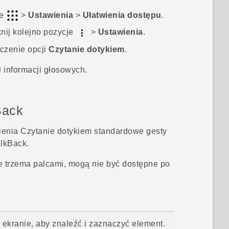
je
>
Ustawienia
>
Ułatwienia dostępu
.
knij kolejno pozycje
>
Ustawienia
.
czenie opcji
Czytanie dotykiem
.
 informacji głosowych.
Back
ienia Czytanie dotykiem standardowe gesty
alkBack
.
e trzema palcami, mogą nie być dostępne po
 ekranie, aby znaleźć i zaznaczyć element.