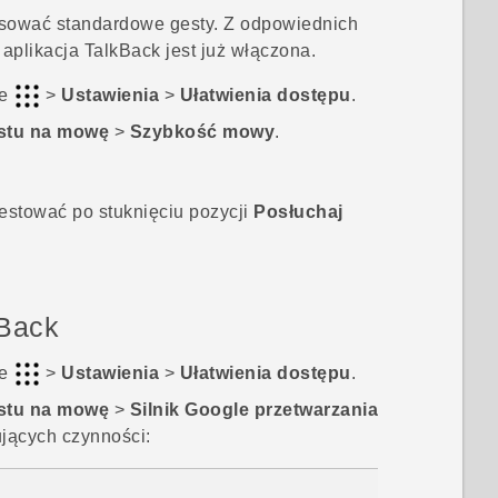
sować standardowe gesty. Z odpowiednich
i aplikacja
TalkBack
jest już włączona.
je
>
Ustawienia
>
Ułatwienia dostępu
.
kstu na mowę
>
Szybkość mowy
.
stować po stuknięciu pozycji
Posłuchaj
kBack
je
>
Ustawienia
>
Ułatwienia dostępu
.
kstu na mowę
>
Silnik Google przetwarzania
ujących czynności: