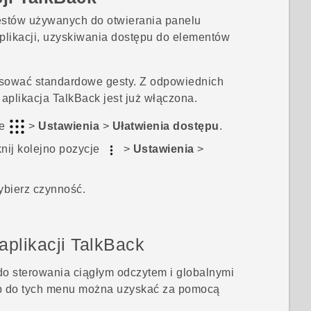
stów używanych do otwierania panelu
plikacji, uzyskiwania dostępu do elementów
sować standardowe gesty. Z odpowiednich
i aplikacja
TalkBack
jest już włączona.
je
>
Ustawienia
>
Ułatwienia dostępu
.
knij kolejno pozycje
>
Ustawienia
>
ybierz czynność.
plikacji
TalkBack
 sterowania ciągłym odczytem i globalnymi
p do tych menu można uzyskać za pomocą