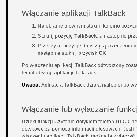
Włączanie aplikacji
TalkBack
Na
ekranie głównym
stuknij kolejno pozyc
Stuknij pozycję
TalkBack
, a następnie pr
Przeczytaj pozycję dotyczącą zrzeczenia o
następnie stuknij przycisk
OK
.
Po włączeniu aplikacji
TalkBack
odtworzony zosta
temat obsługi aplikacji
TalkBack
.
Uwaga:
Aplikacja
TalkBack
działa najlepiej po w
Włączanie lub wyłączanie funkc
Dzięki funkcji Czytanie dotykiem telefon
HTC One
dotykowe za pomocą informacji głosowych. Jeśli 
włączeniu aplikacji
TalkBack
, można ją wyłączyć.