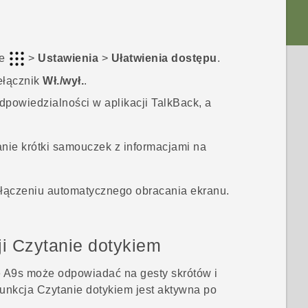
je
>
Ustawienia
>
Ułatwienia dostępu
.
zełącznik
Wł./wył.
.
dpowiedzialności w aplikacji
TalkBack
, a
nie krótki samouczek z informacjami na
yłączeniu automatycznego obracania ekranu.
ji Czytanie dotykiem
 A9s
może odpowiadać na gesty skrótów i
funkcja Czytanie dotykiem jest aktywna po