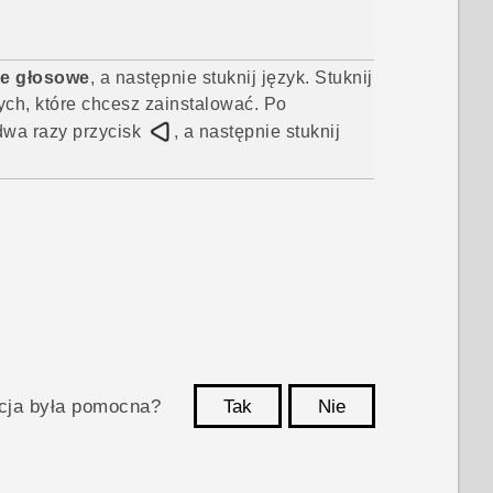
ne głosowe
, a następnie stuknij język. Stuknij
h, które chcesz zainstalować. Po
 dwa razy przycisk
, a następnie stuknij
acja była pomocna?
Tak
Nie
Dziękujemy!