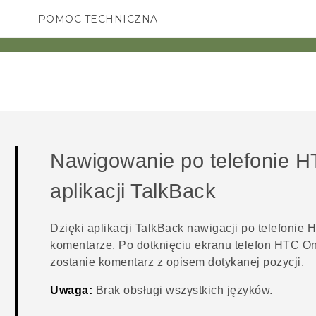
POMOC TECHNICZNA
Urządzenia i akcesoria HTC
SMARTFONY
AKCESORIA
Nawigowanie po telefonie
H
aplikacji
TalkBack
Dzięki aplikacji
TalkBack
nawigacji po telefonie
H
komentarze. Po dotknięciu ekranu telefon
HTC On
zostanie komentarz z opisem dotykanej pozycji.
Uwaga:
Brak obsługi wszystkich języków.