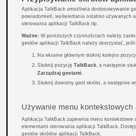
Aplikacja
TalkBack
umożliwia dostosowywanie ge
powiadomień, wyświetlania ostatnio używanych a
sterowania aplikacji
TalkBack
itp.
Ważne:
W poniższych czynnościach należy zasto
gestów aplikacji
TalkBack
należy skorzystać, jeśl
Na
ekranie głównym
stuknij kolejno pozyc
Stuknij pozycję
TalkBack
, a następnie stu
Zarządzaj gestami
.
Stuknij dowolny gest skrótu, a następnie w
Używanie menu kontekstowych a
Aplikacja
TalkBack
zapewnia menu kontekstowe do
elementami sterowania aplikacji
TalkBack
. Dostę
gestów skrótów aplikacji
TalkBack
.