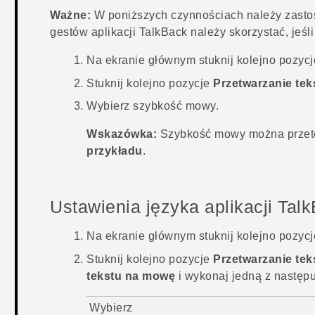
Ważne:
W poniższych czynnościach należy zasto
gestów aplikacji
TalkBack
należy skorzystać, jeśl
Na
ekranie głównym
stuknij kolejno pozyc
Stuknij kolejno pozycje
Przetwarzanie te
Wybierz szybkość mowy.
Wskazówka:
Szybkość mowy można przete
przykładu
.
Ustawienia języka aplikacji
Tal
Na
ekranie głównym
stuknij kolejno pozyc
Stuknij kolejno pozycje
Przetwarzanie te
tekstu na mowę
i wykonaj jedną z następ
Wybierz