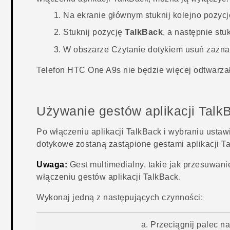
Na
ekranie głównym
stuknij kolejno pozyc
Stuknij pozycję
TalkBack
, a następnie stu
W obszarze Czytanie dotykiem usuń zazna
Telefon
HTC One A9s
nie będzie więcej odtwarzał
Używanie gestów aplikacji
Talk
Po włączeniu aplikacji
TalkBack
i wybraniu ustaw
dotykowe zostaną zastąpione gestami aplikacji
T
Uwaga:
Gest multimedialny, takie jak przesuwani
włączeniu gestów aplikacji
TalkBack
.
Wykonaj jedną z następujących czynności:
Przeciągnij palec na