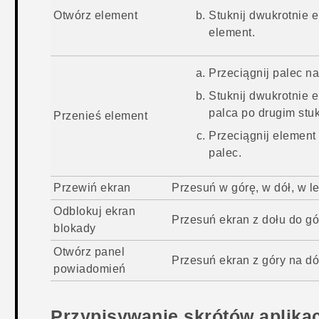
Otwórz element
Stuknij dwukrotnie 
element.
Przeciągnij palec na
Stuknij dwukrotnie 
palca po drugim stuk
Przenieś element
Przeciągnij element
palec.
Przewiń ekran
Przesuń w górę, w dół, w 
Odblokuj ekran
Przesuń ekran z dołu do g
blokady
Otwórz panel
Przesuń ekran z góry na d
powiadomień
Przypisywanie skrótów aplika