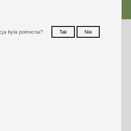
acja była pomocna?
Tak
Nie
Dziękujemy!