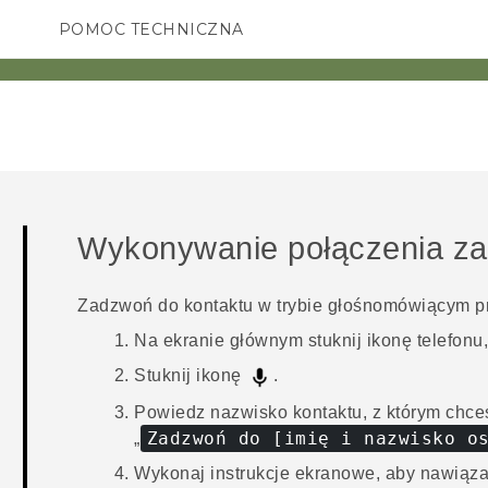
POMOC TECHNICZNA
Urządzenia i akcesoria HTC
SMARTFONY
AKCESORIA
Wykonywanie połączenia za
Zadzwoń do kontaktu w trybie głośnomówiącym pr
Na
ekranie głównym
stuknij ikonę telefonu
Stuknij ikonę
.
Powiedz nazwisko kontaktu, z którym chce
Zadzwoń do [imię i nazwisko o
„
Wykonaj instrukcje ekranowe, aby nawiąza