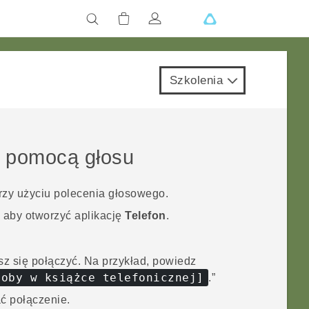
Szkolenia
 pomocą głosu
zy użyciu polecenia głosowego.
, aby otworzyć aplikację
Telefon
.
sz się połączyć.
Na przykład, powiedz
soby w książce telefonicznej]
.”
ć połączenie.