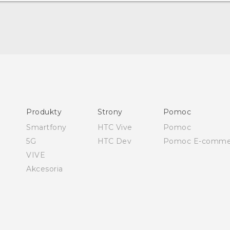
Polish - Skrócony przewodnik
Polish - Podręczniki użytkownika
Polish - Wytyczne dotyczące bezpieczeństwa i wytyczne
wymagane przez prawo
Produkty
Strony
Pomoc
English - Quick start guide
Smartfony
HTC Vive
Pomoc
English - User manual
5G
HTC Dev
Pomoc E-comme
English - Safety and regulatory guide
VIVE
Akcesoria