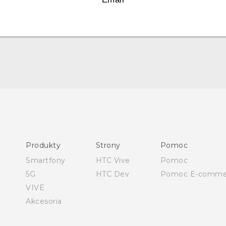
Polish - Skrócony przewodnik
Polish - Podręczniki użytkownika
Polish - Wytyczne dotyczące bezpieczeństwa i wytyczne
wymagane przez prawo
Produkty
Strony
Pomoc
English - Quick start guide
Smartfony
HTC Vive
Pomoc
English - User manual
5G
HTC Dev
Pomoc E-comme
English - Safety and regulatory guide
VIVE
Akcesoria